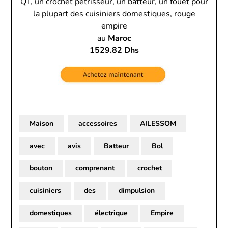
QT, un crochet pétrisseur, un batteur, un fouet pour
la plupart des cuisiniers domestiques, rouge
empire
au
Maroc
1529.82 Dhs
Maison
accessoires
AILESSOM
avec
avis
Batteur
Bol
bouton
comprenant
crochet
cuisiniers
des
dimpulsion
domestiques
électrique
Empire