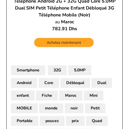
Téléphone Android 2G + 32G Quad Core 5.0MP
Dual SIM Petit Téléphone Enfant Débloqué 3G
Téléphone Mobile (Noir)
au
Maroc
782.91 Dhs
Smartphone
32G
5.0MP
Android
Core
Débloqué
Dual
enfant
Fiche
Maroc
Mini
MOBILE
monde
noir
Petit
Portable
pouces
prix
Quad